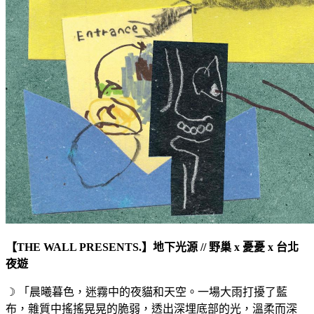
【THE WALL PRESENTS.】地下光源 // 野巢 x 憂憂 x 台北
夜遊
☽ 「晨曦暮色，迷霧中的夜貓和天空。一場大雨打擾了藍
布，雜質中搖搖晃晃的脆弱，透出深埋底部的光，溫柔而深